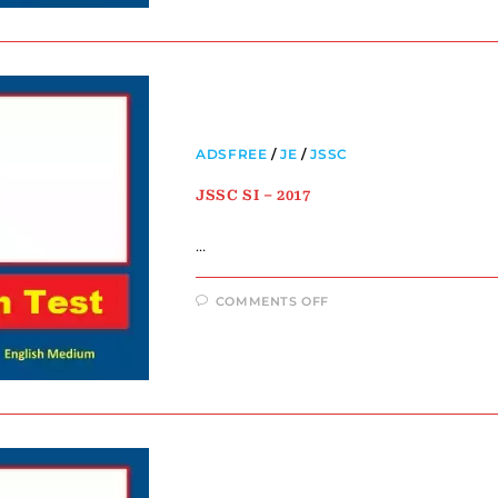
ADSFREE
/
JE
/
JSSC
JSSC SI – 2017
…
COMMENTS OFF