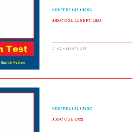
ADSFREE
/
JE
/
JSSC
JSSC CGL 22 SEPT 2024
…
COMMENTS OFF
ADSFREE
/
JE
/
JSSC
JSSC CGL 2023