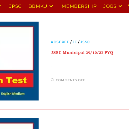
JPSC
BBMKU
MEMBERSHIP
JOBS
ADSFREE
/
JE
/
JSSC
JSSC Municipal 29/10/23 PYQ
…
COMMENTS OFF