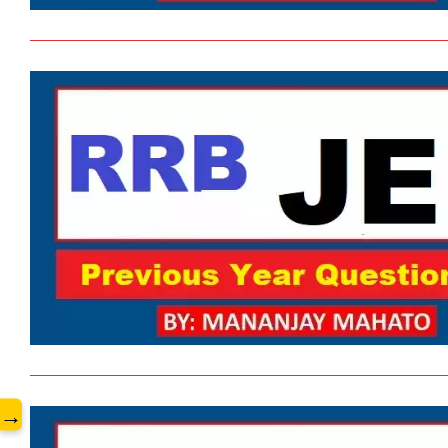
www.
→