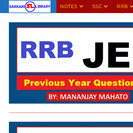
NOTES
SSC
RRB