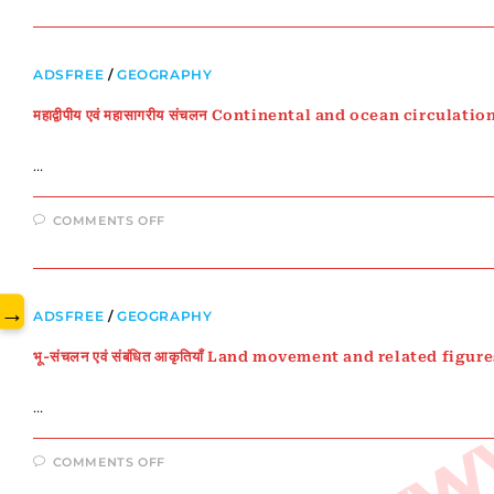
सुनामी
एवं
ज्वालामुखी
www.
ADSFREE
/
GEOGRAPHY
महाद्वीपीय एवं महासागरीय संचलन Continental and ocean circula
…
ON
COMMENTS OFF
महाद्वीपीय
एवं
महासागरीय
संचलन
CONTINENTAL
AND
→
ADSFREE
/
GEOGRAPHY
OCEAN
CIRCULATION
:
भू-संचलन एवं संबंधित आकृतियाँ Land movement and related fig
SARKARI
LIBRARY
…
ON
COMMENTS OFF
भू-
संचलन