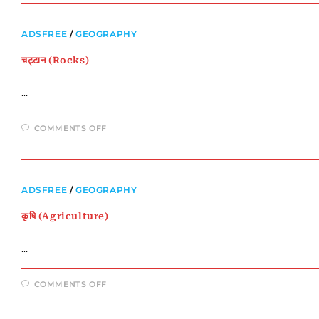
ADSFREE
/
GEOGRAPHY
चट्टान (Rocks)
…
ON
COMMENTS OFF
चट्टान
(ROCKS)
ADSFREE
/
GEOGRAPHY
कृषि (Agriculture)
…
ON
COMMENTS OFF
कृषि
(AGRICULTURE)