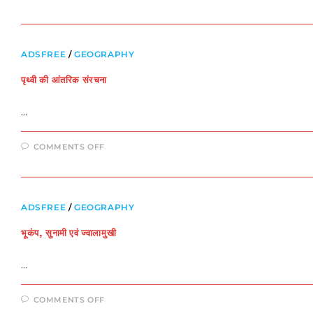
अक्षांश
व
देशांतर
ADSFREE
/
GEOGRAPHY
पृथ्वी की आंतरिक संरचना
…
ON
COMMENTS OFF
पृथ्वी
की
आंतरिक
संरचना
ADSFREE
/
GEOGRAPHY
भूकंप, सुनामी एवं ज्वालामुखी
…
ON
COMMENTS OFF
भूकंप,