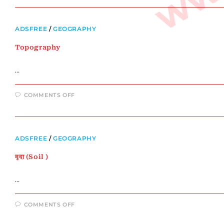
एवं
संबंधित
आकृतियाँ
LAND
ADSFREE
/
GEOGRAPHY
MOVEMENT
AND
RELATED
Topography
FIGURES
:
SARKARI
LIBRARY
…
ON
COMMENTS OFF
TOPOGRAPHY
ADSFREE
/
GEOGRAPHY
मृदा (Soil )
…
ON
COMMENTS OFF
मृदा
(SOIL
)