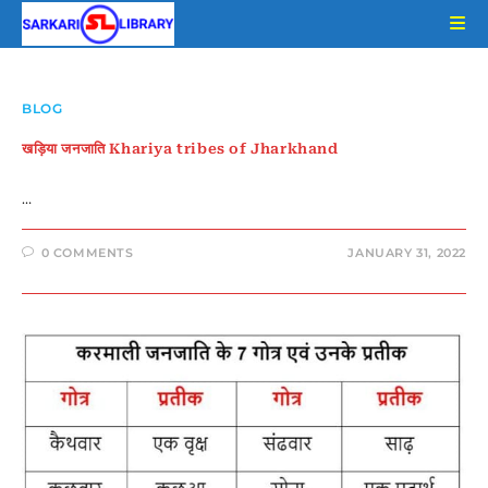
Skip
to
content
BLOG
खड़िया जनजाति Khariya tribes of Jharkhand
…
0 COMMENTS
JANUARY 31, 2022